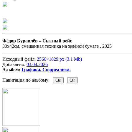
Фёдор Буравлёв –
Сытный рейс
30х42см, смешанная техника на зелёной бумаге , 2025
Исходный файл:
2560×1829 px (3.1 Mb)
Добавлено:
03.04.2026
Альбом:
Графика. Сюрреализм.
Навигация по альбому:
Ctrl
Ctrl