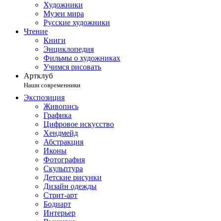
Художники
Музеи мира
Русские художники
Чтение
Книги
Энциклопедия
Фильмы о художниках
Учимся рисовать
Артклуб
Наши современники
Экспозиция
Живопись
Графика
Цифровое искусство
Хендмейд
Абстракция
Иконы
Фотография
Скульптура
Детские рисунки
Дизайн одежды
Стрит-арт
Бодиарт
Интерьер