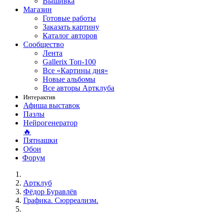
Вышивка
Магазин
Готовые работы
Заказать картину
Каталог авторов
Сообщество
Лента
Gallerix Топ-100
Все «Картины дня»
Новые альбомы
Все авторы Артклуба
Интерактив
Афиша выставок
Пазлы
Нейрогенератор
🔥
Пятнашки
Обои
Форум
Артклуб
Фёдор Буравлёв
Графика. Сюрреализм.