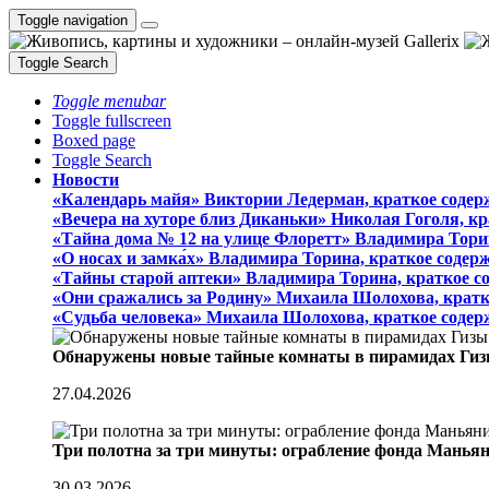
Toggle navigation
Toggle Search
Toggle menubar
Toggle fullscreen
Boxed page
Toggle Search
Новости
«Календарь майя» Виктории Ледерман, краткое содер
«Вечера на хуторе близ Диканьки» Николая Гоголя, к
«Тайна дома № 12 на улице Флоретт» Владимира Тори
«О носах и замка́х» Владимира Торина, краткое содер
«Тайны старой аптеки» Владимира Торина, краткое с
«Они сражались за Родину» Михаила Шолохова, кратк
«Судьба человека» Михаила Шолохова, краткое содер
Обнаружены новые тайные комнаты в пирамидах Гиз
27.04.2026
Три полотна за три минуты: ограбление фонда Манья
30.03.2026