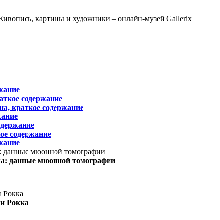
жание
раткое содержание
на, краткое содержание
жание
одержание
ое содержание
жание
ы: данные мюонной томографии
ни Рокка